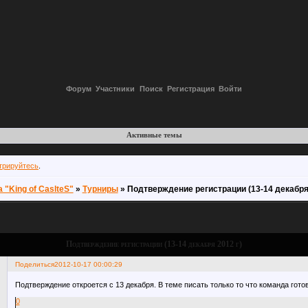
Форум
Участники
Поиск
Регистрация
Войти
Активные темы
трируйтесь
.
"King of CaslteS"
»
Турниры
»
Подтверждение регистрации (13-14 декабря 
Подтверждение регистрации (13-14 декабря 2012 г)
Поделиться
2012-10-17 00:00:29
Подтверждение откроется с 13 декабря. В теме писать только то что команда гото
0