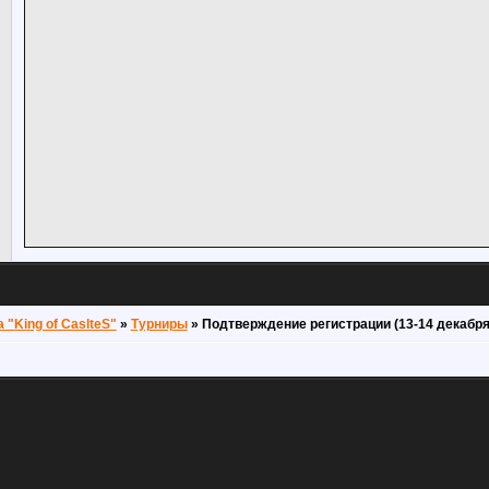
"King of CaslteS"
»
Турниры
»
Подтверждение регистрации (13-14 декабря 