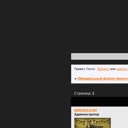
Привет, Гость!
Войдите
или
зарегис
»
Официальный форум проекта 
Страница:
1
www.kocs.net
Администратор